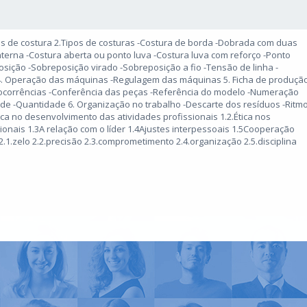
s de costura 2.Tipos de costuras -Costura de borda -Dobrada com duas
nterna -Costura aberta ou ponto luva -Costura luva com reforço -Ponto
osição -Sobreposição virado -Sobreposição a fio -Tensão de linha -
. Operação das máquinas -Regulagem das máquinas 5. Ficha de produçã
 ocorrências -Conferência das peças -Referência do modelo -Numeração
ade -Quantidade 6. Organização no trabalho -Descarte dos resíduos -Ritm
Ética no desenvolvimento das atividades profissionais 1.2.Ética nos
ionais 1.3A relação com o líder 1.4Ajustes interpessoais 1.5Cooperação
 2.1.zelo 2.2.precisão 2.3.comprometimento 2.4.organização 2.5.disciplina