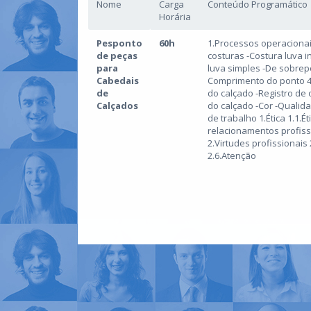
Nome
Carga
Conteúdo Programático
Horária
Pesponto
60h
1.Processos operacionai
de peças
costuras -Costura luva i
para
luva simples -De sobrep
Cabedais
Comprimento do ponto 4
de
do calçado -Registro de
Calçados
do calçado -Cor -Qualid
de trabalho 1.Ética 1.1.
relacionamentos profiss
2.Virtudes profissionais
2.6.Atenção