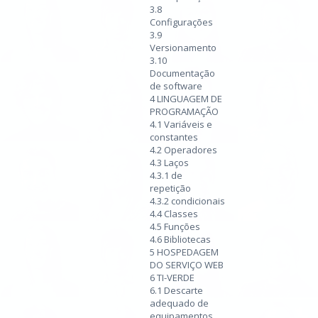
3.8
Configurações
3.9
Versionamento
3.10
Documentação
de software
4 LINGUAGEM DE
PROGRAMAÇÃO
4.1 Variáveis e
constantes
4.2 Operadores
4.3 Laços
4.3.1 de
repetição
4.3.2 condicionais
4.4 Classes
4.5 Funções
4.6 Bibliotecas
5 HOSPEDAGEM
DO SERVIÇO WEB
6 TI-VERDE
6.1 Descarte
adequado de
equipamentos