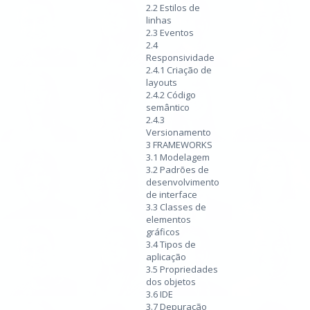
2.2 Estilos de
linhas
2.3 Eventos
2.4
Responsividade
2.4.1 Criação de
layouts
2.4.2 Código
semântico
2.4.3
Versionamento
3 FRAMEWORKS
3.1 Modelagem
3.2 Padrões de
desenvolvimento
de interface
3.3 Classes de
elementos
gráficos
3.4 Tipos de
aplicação
3.5 Propriedades
dos objetos
3.6 IDE
3.7 Depuração