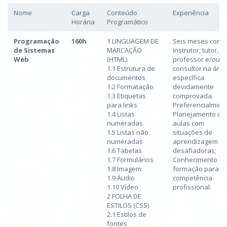
Nome
Carga
Conteúdo
Experiência
Horária
Programático
Programação
160h
1 LINGUAGEM DE
Seis meses como
de Sistemas
MARCAÇÃO
instrutor, tutor,
Web
(HTML)
professor e/ou
1.1 Estrutura de
consultor na áre
documentos
específica
1.2 Formatação
devidamente
1.3 Etiquetas
comprovada.
para links
Preferencialmen
1.4 Listas
Planejamento da
numeradas
aulas com
1.5 Listas não
situações de
numeradas
aprendizagem
1.6 Tabelas
desafiadoras;
1.7 Formulários
Conhecimento de
1.8 Imagem
formação para
1.9 Áudio
competência
1.10 Vídeo
profissional.
2 FOLHA DE
ESTILOS (CSS)
2.1 Estilos de
fontes