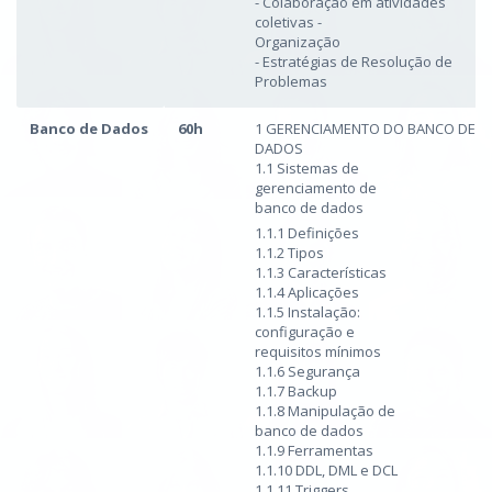
- Colaboração em atividades
coletivas -
Organização
- Estratégias de Resolução de
Problemas
Banco de Dados
60h
1 GERENCIAMENTO DO BANCO DE
DADOS
1.1 Sistemas de
gerenciamento de
banco de dados
1.1.1 Definições
1.1.2 Tipos
1.1.3 Características
1.1.4 Aplicações
1.1.5 Instalação:
configuração e
requisitos mínimos
1.1.6 Segurança
1.1.7 Backup
1.1.8 Manipulação de
banco de dados
1.1.9 Ferramentas
1.1.10 DDL, DML e DCL
1.1.11 Triggers