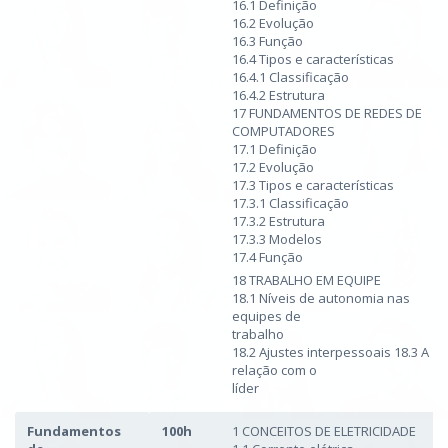
16.1 Definição
16.2 Evolução
16.3 Função
16.4 Tipos e características
16.4.1 Classificação
16.4.2 Estrutura
17 FUNDAMENTOS DE REDES DE
COMPUTADORES
17.1 Definição
17.2 Evolução
17.3 Tipos e características
17.3.1 Classificação
17.3.2 Estrutura
17.3.3 Modelos
17.4 Função
18 TRABALHO EM EQUIPE
18.1 Níveis de autonomia nas
equipes de
trabalho
18.2 Ajustes interpessoais 18.3 A
relação com o
líder
Fundamentos
100h
1 CONCEITOS DE ELETRICIDADE