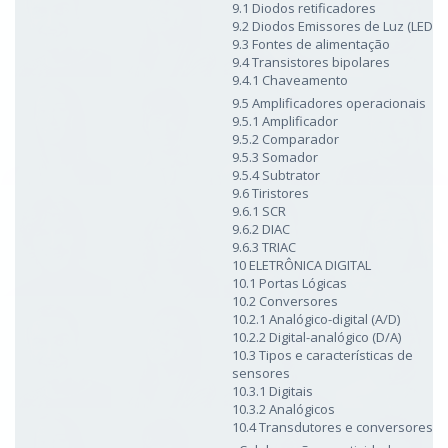
9.1 Diodos retificadores
9.2 Diodos Emissores de Luz (LED)
9.3 Fontes de alimentação
9.4 Transistores bipolares
9.4.1 Chaveamento
9.5 Amplificadores operacionais
9.5.1 Amplificador
9.5.2 Comparador
9.5.3 Somador
9.5.4 Subtrator
9.6 Tiristores
9.6.1 SCR
9.6.2 DIAC
9.6.3 TRIAC
10 ELETRÔNICA DIGITAL
10.1 Portas Lógicas
10.2 Conversores
10.2.1 Analógico-digital (A/D)
10.2.2 Digital-analógico (D/A)
10.3 Tipos e características de
sensores
10.3.1 Digitais
10.3.2 Analógicos
10.4 Transdutores e conversores