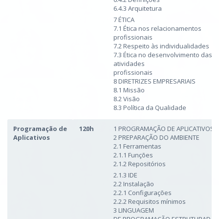
6.4.3 Arquitetura
7 ÉTICA
7.1 Ética nos relacionamentos
profissionais
7.2 Respeito às individualidades
7.3 Ética no desenvolvimento das
atividades
profissionais
8 DIRETRIZES EMPRESARIAIS
8.1 Missão
8.2 Visão
8.3 Política da Qualidade
Programação de
120h
1 PROGRAMAÇÃO DE APLICATIVOS
Aplicativos
2 PREPARAÇÃO DO AMBIENTE
2.1 Ferramentas
2.1.1 Funções
2.1.2 Repositórios
2.1.3 IDE
2.2 Instalação
2.2.1 Configurações
2.2.2 Requisitos mínimos
3 LINGUAGEM
DE PROGRAMAÇÃO ESTRUTURADA