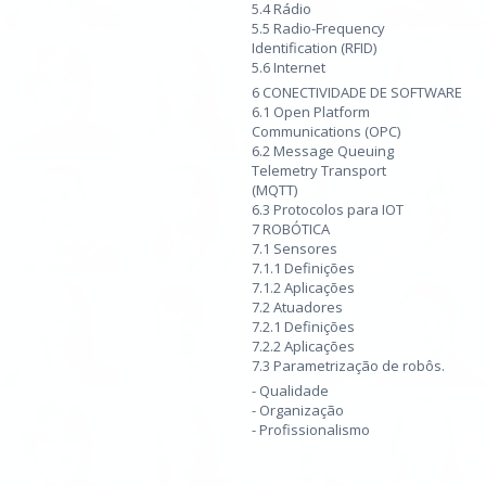
5.4 Rádio
5.5 Radio-Frequency
Identification (RFID)
5.6 Internet
6 CONECTIVIDADE DE SOFTWARE
6.1 Open Platform
Communications (OPC)
6.2 Message Queuing
Telemetry Transport
(MQTT)
6.3 Protocolos para IOT
7 ROBÓTICA
7.1 Sensores
7.1.1 Definições
7.1.2 Aplicações
7.2 Atuadores
7.2.1 Definições
7.2.2 Aplicações
7.3 Parametrização de robôs.
- Qualidade
- Organização
- Profissionalismo