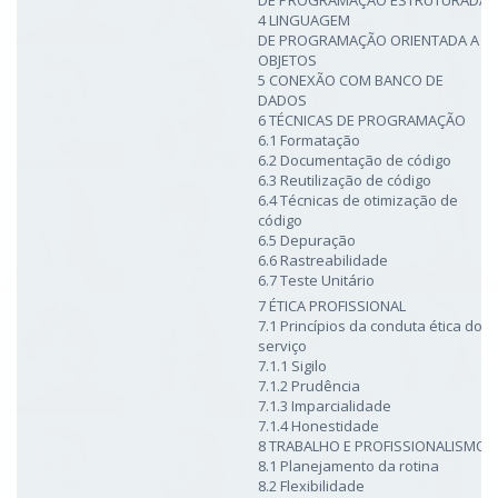
4 LINGUAGEM
DE PROGRAMAÇÃO ORIENTADA A
OBJETOS
5 CONEXÃO COM BANCO DE
DADOS
6 TÉCNICAS DE PROGRAMAÇÃO
6.1 Formatação
6.2 Documentação de código
6.3 Reutilização de código
6.4 Técnicas de otimização de
código
6.5 Depuração
6.6 Rastreabilidade
6.7 Teste Unitário
7 ÉTICA PROFISSIONAL
7.1 Princípios da conduta ética do
serviço
7.1.1 Sigilo
7.1.2 Prudência
7.1.3 Imparcialidade
7.1.4 Honestidade
8 TRABALHO E PROFISSIONALISMO
8.1 Planejamento da rotina
8.2 Flexibilidade