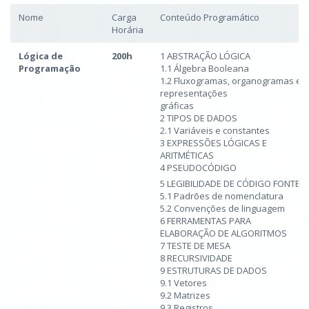
Nome
Carga
Conteúdo Programático
Horária
Lógica de
200h
1 ABSTRAÇÃO LÓGICA
Programação
1.1 Álgebra Booleana
1.2 Fluxogramas, organogramas e
representações
gráficas
2 TIPOS DE DADOS
2.1 Variáveis e constantes
3 EXPRESSÕES LÓGICAS E
ARITMÉTICAS
4 PSEUDOCÓDIGO
5 LEGIBILIDADE DE CÓDIGO FONTE
5.1 Padrões de nomenclatura
5.2 Convenções de linguagem
6 FERRAMENTAS PARA
ELABORAÇÃO DE ALGORITMOS
7 TESTE DE MESA
8 RECURSIVIDADE
9 ESTRUTURAS DE DADOS
9.1 Vetores
9.2 Matrizes
9.3 Registros